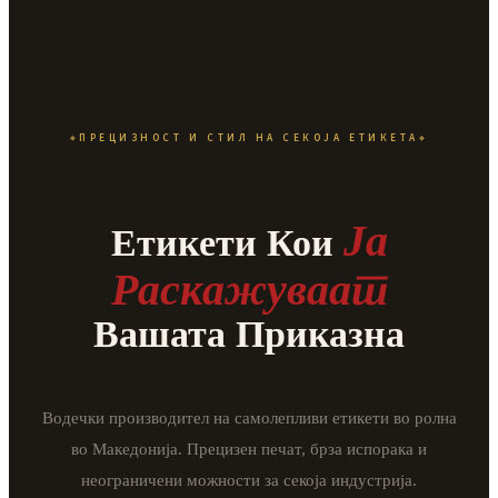
ПРЕЦИЗНОСТ И СТИЛ НА СЕКОЈА ЕТИКЕТА
Ja
Етикети Кои
Раскажуваат
Вашата Приказна
Водечки производител на самолепливи етикети во ролна
во Македонија. Прецизен печат, брза испорака и
неограничени можности за секоја индустрија.